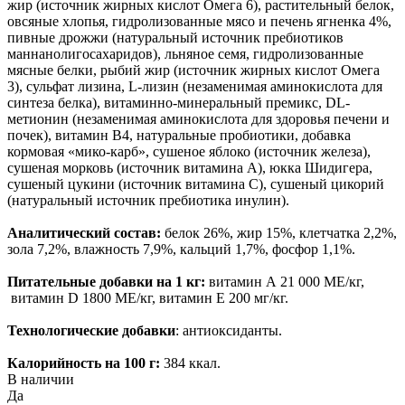
жир (источник жирных кислот Омега 6), растительный белок,
овсяные хлопья, гидролизованные мясо и печень ягненка 4%,
пивные дрожжи (натуральный источник пребиотиков
маннанолигосахаридов), льняное семя, гидролизованные
мясные белки, рыбий жир (источник жирных кислот Омега
3), сульфат лизина, L-лизин (незаменимая аминокислота для
синтеза белка), витаминно-минеральный премикс, DL-
метионин (незаменимая аминокислота для здоровья печени и
почек), витамин B4, натуральные пробиотики, добавка
кормовая «мико-карб», сушеное яблоко (источник железа),
сушеная морковь (источник витамина А), юкка Шидигера,
сушеный цукини (источник витамина С), сушеный цикорий
(натуральный источник пребиотика инулин).
Аналитический состав:
белок 26%, жир 15%, клетчатка 2,2%,
зола 7,2%, влажность 7,9%, кальций 1,7%, фосфор 1,1%.
Питательные добавки на 1 кг:
витамин А 21 000 МЕ/кг,
витамин D 1800 МЕ/кг, витамин Е 200 мг/кг.
Технологические добавки
: антиоксиданты.
Калорийность на 100 г:
384 ккал.
В наличии
Да