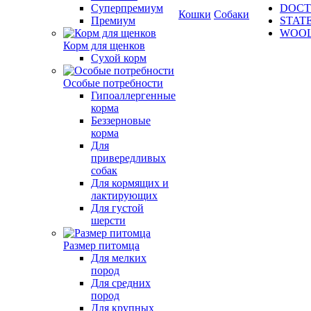
Суперпремиум
DOCT
Кошки
Собаки
Премиум
STAT
WOO
Корм для щенков
Сухой корм
Особые потребности
Гипоаллергенные
корма
Беззерновые
корма
Для
привередливых
собак
Для кормящих и
лактирующих
Для густой
шерсти
Размер питомца
Для мелких
пород
Для средних
пород
Для крупных