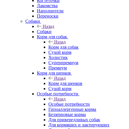
Когтеточки
Лакомства
Наполнители
Переноски
Собаки
Назад
Собаки
Корм для собак
Назад
Корм для собак
Сухой корм
Холистик
Суперпремиум
Премиум
Корм для щенков
Назад
Корм для щенков
Сухой корм
Особые потребности
Назад
Особые потребности
Гипоаллергенные корма
Беззерновые корма
Для привередливых собак
Для кормящих и лактирующих