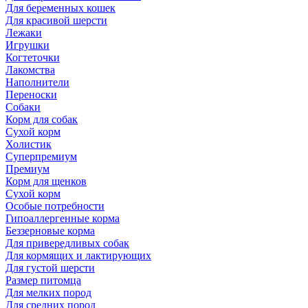
Для беременных кошек
Для красивой шерсти
Лежаки
Игрушки
Когтеточки
Лакомства
Наполнители
Переноски
Собаки
Корм для собак
Сухой корм
Холистик
Суперпремиум
Премиум
Корм для щенков
Сухой корм
Особые потребности
Гипоаллергенные корма
Беззерновые корма
Для привередливых собак
Для кормящих и лактирующих
Для густой шерсти
Размер питомца
Для мелких пород
Для средних пород