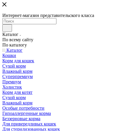
Интернет-магазин представительского класса
Каталог
По всему сайту
По каталогу
Каталог
Кошки
Корм для кошек
Сухой корм
Влажный корм
Суперпремиум
Премиум
Холистик
Корм для котят
Сухой корм
Влажный корм
Особые потребности
Гипоаллергенные корма
Беззерновые корма
Для привередливых кошек
Для стерилизованных кошек