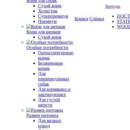
Корм для собак
Сухой корм
Бренды
Холистик
Суперпремиум
DOCT
Кошки
Собаки
Премиум
STAT
WOO
Корм для щенков
Сухой корм
Особые потребности
Гипоаллергенные
корма
Беззерновые
корма
Для
привередливых
собак
Для кормящих и
лактирующих
Для густой
шерсти
Размер питомца
Для мелких
пород