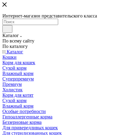
Интернет-магазин представительского класса
Каталог
По всему сайту
По каталогу
Каталог
Кошки
Корм для кошек
Сухой корм
Влажный корм
Суперпремиум
Премиум
Холистик
Корм для котят
Сухой корм
Влажный корм
Особые потребности
Гипоаллергенные корма
Беззерновые корма
Для привередливых кошек
Для стерилизованных кошек