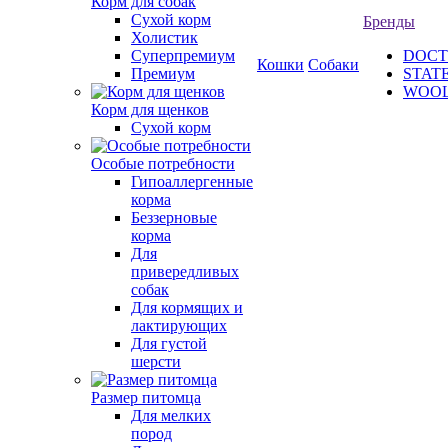
Корм для собак
Сухой корм
Бренды
Холистик
Суперпремиум
DOCT
Кошки
Собаки
Премиум
STAT
WOO
Корм для щенков
Сухой корм
Особые потребности
Гипоаллергенные
корма
Беззерновые
корма
Для
привередливых
собак
Для кормящих и
лактирующих
Для густой
шерсти
Размер питомца
Для мелких
пород