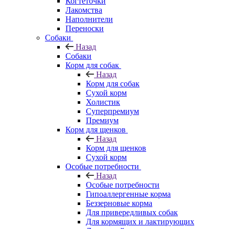
Когтеточки
Лакомства
Наполнители
Переноски
Собаки
Назад
Собаки
Корм для собак
Назад
Корм для собак
Сухой корм
Холистик
Суперпремиум
Премиум
Корм для щенков
Назад
Корм для щенков
Сухой корм
Особые потребности
Назад
Особые потребности
Гипоаллергенные корма
Беззерновые корма
Для привередливых собак
Для кормящих и лактирующих