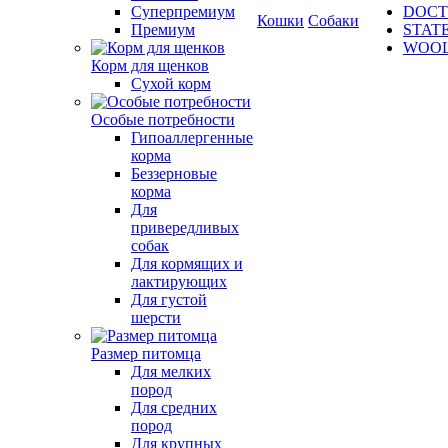
Суперпремиум
DOCT
Кошки
Собаки
Премиум
STAT
WOO
Корм для щенков
Сухой корм
Особые потребности
Гипоаллергенные
корма
Беззерновые
корма
Для
привередливых
собак
Для кормящих и
лактирующих
Для густой
шерсти
Размер питомца
Для мелких
пород
Для средних
пород
Для крупных