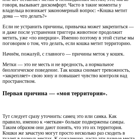
говоря, вызывает дискомфорт. Часто в такие моменты у
владельца возникает закономерный вопрос: «Кошка метит
дома — что делать?»
Если не устранить причины, привычка может закрепиться —
и даже после устранения триггера животное продолжит
метить, уже «по инерции». Именно поэтому в этой статье мы
поговорим о том, что делать, если кошка метит территорию.
Начнём, пожалуй, с главного — причины меток у кошек.
Метки — это не месть и не вредность, а нормальное
биологическое поведение. Так кошка снимает тревожность,
«закрепляет» свою зону и повышает чувство контроля над
пространством.
Первая причина — «моя территория».
Тут следует сразу уточнить: самец это или самка. Как
правило, именно к «меткам» больше подвержены самцы.
Таким образом они дают понять, что это их территория.
Кошки же зачастую могут просто несколько раз сходить в
туалет в разных местах. К сожалению, часто эти разные места