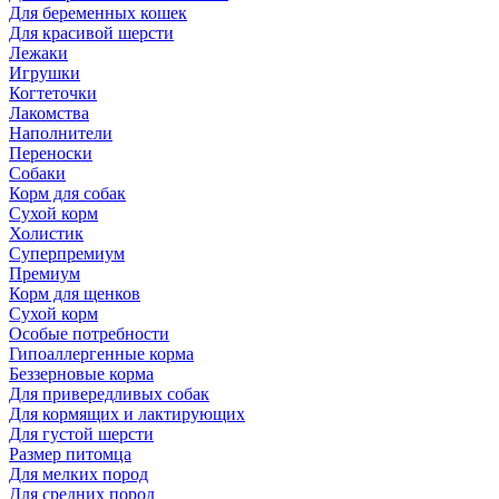
Для беременных кошек
Для красивой шерсти
Лежаки
Игрушки
Когтеточки
Лакомства
Наполнители
Переноски
Собаки
Корм для собак
Сухой корм
Холистик
Суперпремиум
Премиум
Корм для щенков
Сухой корм
Особые потребности
Гипоаллергенные корма
Беззерновые корма
Для привередливых собак
Для кормящих и лактирующих
Для густой шерсти
Размер питомца
Для мелких пород
Для средних пород