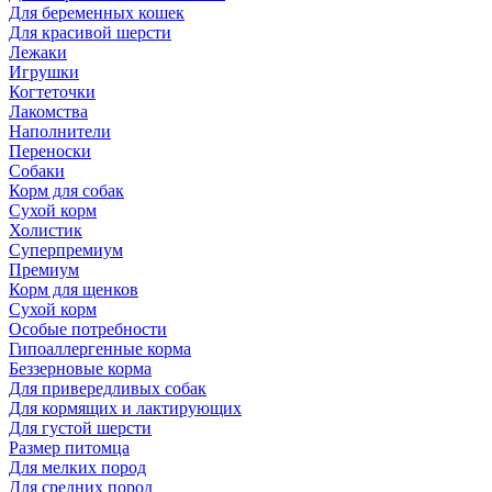
Для беременных кошек
Для красивой шерсти
Лежаки
Игрушки
Когтеточки
Лакомства
Наполнители
Переноски
Собаки
Корм для собак
Сухой корм
Холистик
Суперпремиум
Премиум
Корм для щенков
Сухой корм
Особые потребности
Гипоаллергенные корма
Беззерновые корма
Для привередливых собак
Для кормящих и лактирующих
Для густой шерсти
Размер питомца
Для мелких пород
Для средних пород