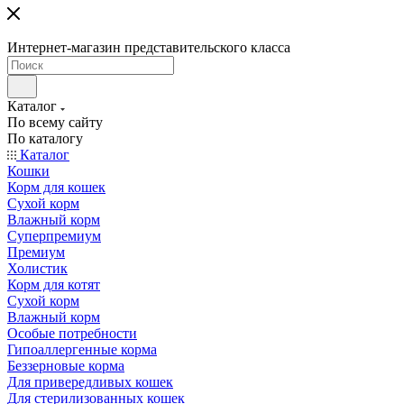
Интернет-магазин представительского класса
Каталог
По всему сайту
По каталогу
Каталог
Кошки
Корм для кошек
Сухой корм
Влажный корм
Суперпремиум
Премиум
Холистик
Корм для котят
Сухой корм
Влажный корм
Особые потребности
Гипоаллергенные корма
Беззерновые корма
Для привередливых кошек
Для стерилизованных кошек