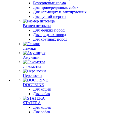
Беззерновые корма
Для привередливых собак
Для кормящих и лактирующих
Для густой шерсти
Размер питомца
Для мелких пород
Для средних пород
Для крупных пород
Лежаки
Амуниция
Лакомства
Переноски
DOCTRINE
Для кошек
Для собак
STATERA
Для кошек
Для собак