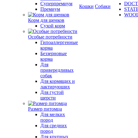
Суперпремиум
DOCT
Кошки
Собаки
Премиум
STAT
WOO
Корм для щенков
Сухой корм
Особые потребности
Гипоаллергенные
корма
Беззерновые
корма
Для
привередливых
собак
Для кормящих и
лактирующих
Для густой
шерсти
Размер питомца
Для мелких
пород
Для средних
пород
Для крупных