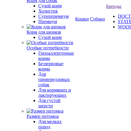
Корм для собак
Сухой корм
Бренды
Холистик
Суперпремиум
DOCT
Кошки
Собаки
Премиум
STAT
WOO
Корм для щенков
Сухой корм
Особые потребности
Гипоаллергенные
корма
Беззерновые
корма
Для
привередливых
собак
Для кормящих и
лактирующих
Для густой
шерсти
Размер питомца
Для мелких
пород