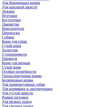
Для беременных кошек
Для красивой шерсти
Лежаки
Игрушки
Когтеточки
Лакомства
Наполнители
Переноски
Собаки
Корм для собак
Сухой корм
Холистик
Суперпремиум
Премиум
Корм для щенков
Сухой корм
Особые потребности
Гипоаллергенные корма
Беззерновые корма
Для привередливых собак
Для кормящих и лактирующих
Для густой шерсти
Размер питомца
Для мелких пород
Для средних пород