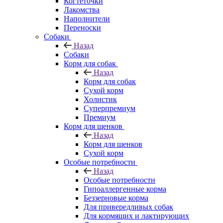
Когтеточки
Лакомства
Наполнители
Переноски
Собаки
Назад
Собаки
Корм для собак
Назад
Корм для собак
Сухой корм
Холистик
Суперпремиум
Премиум
Корм для щенков
Назад
Корм для щенков
Сухой корм
Особые потребности
Назад
Особые потребности
Гипоаллергенные корма
Беззерновые корма
Для привередливых собак
Для кормящих и лактирующих