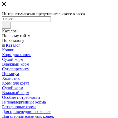
Интернет-магазин представительского класса
Каталог
По всему сайту
По каталогу
Каталог
Кошки
Корм для кошек
Сухой корм
Влажный корм
Суперпремиум
Премиум
Холистик
Корм для котят
Сухой корм
Влажный корм
Особые потребности
Гипоаллергенные корма
Беззерновые корма
Для привередливых кошек
Для стерилизованных кошек