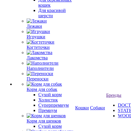
кошек
Для красивой
шерсти
Лежаки
Игрушки
Когтеточки
Лакомства
Наполнители
Переноски
Корм для собак
Сухой корм
Бренды
Холистик
Суперпремиум
DOCT
Кошки
Собаки
Премиум
STAT
WOO
Корм для щенков
Сухой корм