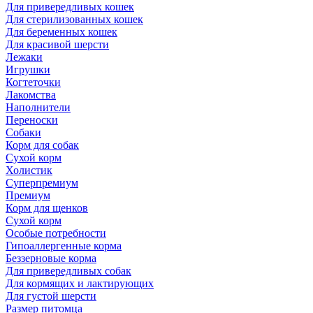
Для привередливых кошек
Для стерилизованных кошек
Для беременных кошек
Для красивой шерсти
Лежаки
Игрушки
Когтеточки
Лакомства
Наполнители
Переноски
Собаки
Корм для собак
Сухой корм
Холистик
Суперпремиум
Премиум
Корм для щенков
Сухой корм
Особые потребности
Гипоаллергенные корма
Беззерновые корма
Для привередливых собак
Для кормящих и лактирующих
Для густой шерсти
Размер питомца