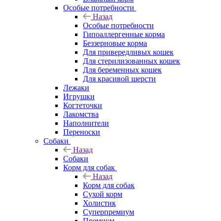
Особые потребности
Назад
Особые потребности
Гипоаллергенные корма
Беззерновые корма
Для привередливых кошек
Для стерилизованных кошек
Для беременных кошек
Для красивой шерсти
Лежаки
Игрушки
Когтеточки
Лакомства
Наполнители
Переноски
Собаки
Назад
Собаки
Корм для собак
Назад
Корм для собак
Сухой корм
Холистик
Суперпремиум
Премиум