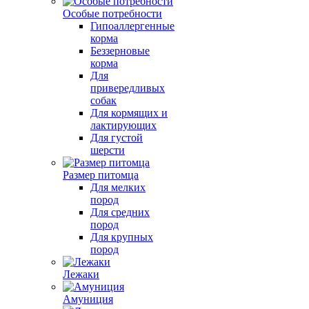
Особые потребности
Гипоаллергенные
корма
Беззерновые
корма
Для
привередливых
собак
Для кормящих и
лактирующих
Для густой
шерсти
Размер питомца
Для мелких
пород
Для средних
пород
Для крупных
пород
Лежаки
Амуниция