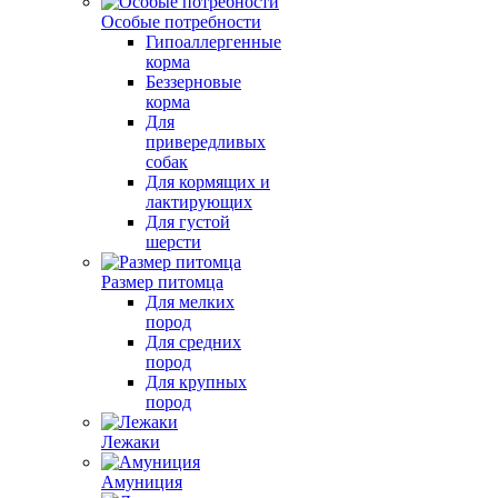
Особые потребности
Гипоаллергенные
корма
Беззерновые
корма
Для
привередливых
собак
Для кормящих и
лактирующих
Для густой
шерсти
Размер питомца
Для мелких
пород
Для средних
пород
Для крупных
пород
Лежаки
Амуниция