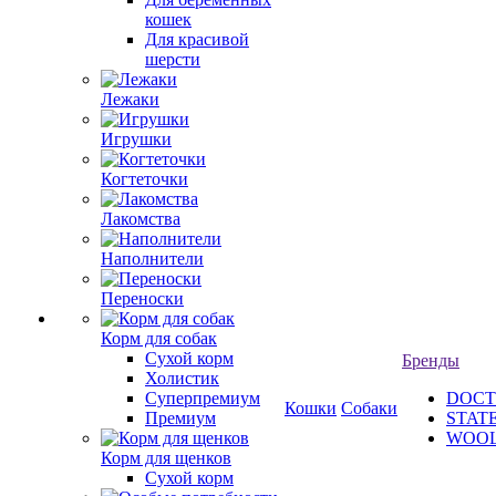
кошек
Для красивой
шерсти
Лежаки
Игрушки
Когтеточки
Лакомства
Наполнители
Переноски
Корм для собак
Сухой корм
Бренды
Холистик
Суперпремиум
DOCT
Кошки
Собаки
Премиум
STAT
WOO
Корм для щенков
Сухой корм