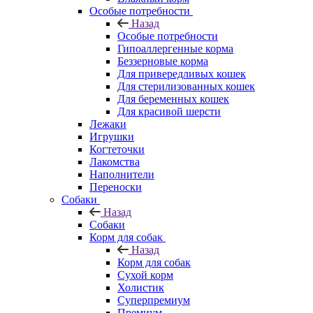
Особые потребности
Назад
Особые потребности
Гипоаллергенные корма
Беззерновые корма
Для привередливых кошек
Для стерилизованных кошек
Для беременных кошек
Для красивой шерсти
Лежаки
Игрушки
Когтеточки
Лакомства
Наполнители
Переноски
Собаки
Назад
Собаки
Корм для собак
Назад
Корм для собак
Сухой корм
Холистик
Суперпремиум
Премиум