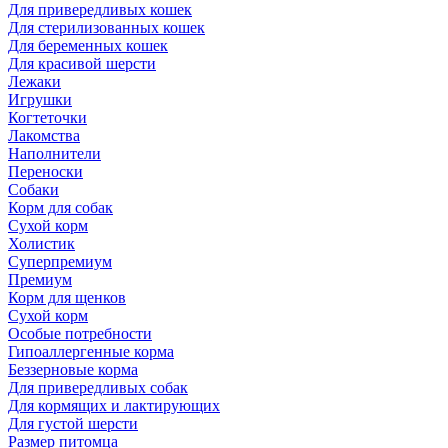
Для привередливых кошек
Для стерилизованных кошек
Для беременных кошек
Для красивой шерсти
Лежаки
Игрушки
Когтеточки
Лакомства
Наполнители
Переноски
Собаки
Корм для собак
Сухой корм
Холистик
Суперпремиум
Премиум
Корм для щенков
Сухой корм
Особые потребности
Гипоаллергенные корма
Беззерновые корма
Для привередливых собак
Для кормящих и лактирующих
Для густой шерсти
Размер питомца