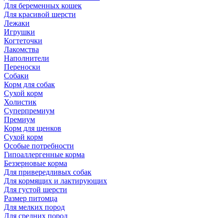
Для беременных кошек
Для красивой шерсти
Лежаки
Игрушки
Когтеточки
Лакомства
Наполнители
Переноски
Собаки
Корм для собак
Сухой корм
Холистик
Суперпремиум
Премиум
Корм для щенков
Сухой корм
Особые потребности
Гипоаллергенные корма
Беззерновые корма
Для привередливых собак
Для кормящих и лактирующих
Для густой шерсти
Размер питомца
Для мелких пород
Для средних пород