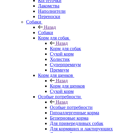
Когтеточки
Лакомства
Наполнители
Переноски
Собаки
Назад
Собаки
Корм для собак
Назад
Корм для собак
Сухой корм
Холистик
Суперпремиум
Премиум
Корм для щенков
Назад
Корм для щенков
Сухой корм
Особые потребности
Назад
Особые потребности
Гипоаллергенные корма
Беззерновые корма
Для привередливых собак
Для кормящих и лактирующих