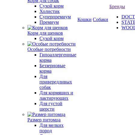
Корм для собак
Сухой корм
Бренды
Холистик
Суперпремиум
DOCT
Кошки
Собаки
Премиум
STAT
WOO
Корм для щенков
Сухой корм
Особые потребности
Гипоаллергенные
корма
Беззерновые
корма
Для
привередливых
собак
Для кормящих и
лактирующих
Для густой
шерсти
Размер питомца
Для мелких
пород