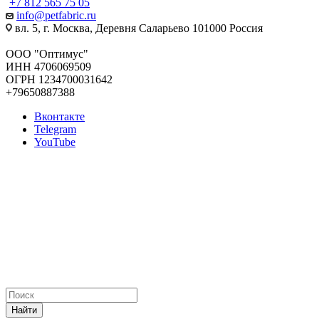
+7 812 565 75 05
info@petfabric.ru
вл. 5, г. Москва, Деревня Саларьево 101000 Россия
ООО "Оптимус"
ИНН 4706069509
ОГРН 1234700031642
+79650887388
Вконтакте
Telegram
YouTube
Пользовательское соглашение
Политика конфиденциальности
© 2010 - 2026 Все права защищены · PetFabric — продажа кормов
для собак и кошек
Найти