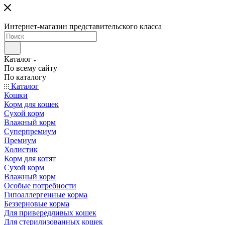
Интернет-магазин представительского класса
Каталог
По всему сайту
По каталогу
Каталог
Кошки
Корм для кошек
Сухой корм
Влажный корм
Суперпремиум
Премиум
Холистик
Корм для котят
Сухой корм
Влажный корм
Особые потребности
Гипоаллергенные корма
Беззерновые корма
Для привередливых кошек
Для стерилизованных кошек