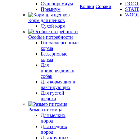
Суперпремиум
DOCT
Кошки
Собаки
Премиум
STAT
WOO
Корм для щенков
Сухой корм
Особые потребности
Гипоаллергенные
корма
Беззерновые
корма
Для
привередливых
собак
Для кормящих и
лактирующих
Для густой
шерсти
Размер питомца
Для мелких
пород
Для средних
пород
Для крупных