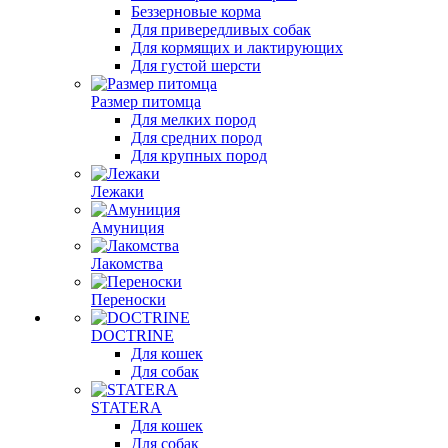
Беззерновые корма
Для привередливых собак
Для кормящих и лактирующих
Для густой шерсти
Размер питомца
Для мелких пород
Для средних пород
Для крупных пород
Лежаки
Амуниция
Лакомства
Переноски
DOCTRINE
Для кошек
Для собак
STATERA
Для кошек
Для собак