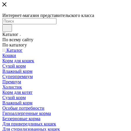
Интернет-магазин представительского класса
Каталог
По всему сайту
По каталогу
Каталог
Кошки
Корм для кошек
Сухой корм
Влажный корм
Суперпремиум
Премиум
Холистик
Корм для котят
Сухой корм
Влажный корм
Особые потребности
Гипоаллергенные корма
Беззерновые корма
Для привередливых кошек
Для стерилизованных кошек