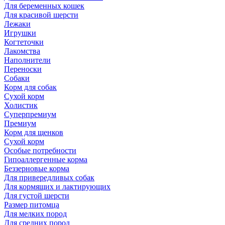
Для беременных кошек
Для красивой шерсти
Лежаки
Игрушки
Когтеточки
Лакомства
Наполнители
Переноски
Собаки
Корм для собак
Сухой корм
Холистик
Суперпремиум
Премиум
Корм для щенков
Сухой корм
Особые потребности
Гипоаллергенные корма
Беззерновые корма
Для привередливых собак
Для кормящих и лактирующих
Для густой шерсти
Размер питомца
Для мелких пород
Для средних пород